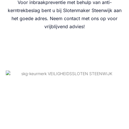
Voor inbraakpreventie met behulp van anti-
kerntrekbeslag bent u bij Slotenmaker Steenwijk aan
het goede adres. Neem contact met ons op voor
vrijblijvend advies!
VEILIGHEIDSSLOTEN
STEENWIJK
Voor extra inbraakbeveiliging in Steenwijk adviseren
wij veiligheidssloten met SKG** keurmerk.
Slotenmaker Fix plaatst deze sloten vakkundig bij u
thuis. Onze ervaren slotenmakers leggen uit wat het
verschil is tussen SKG 2 en SKG 3 sloten. SKG 3 biedt
de hoogste beveiliging. Wij helpen u kiezen wat voor