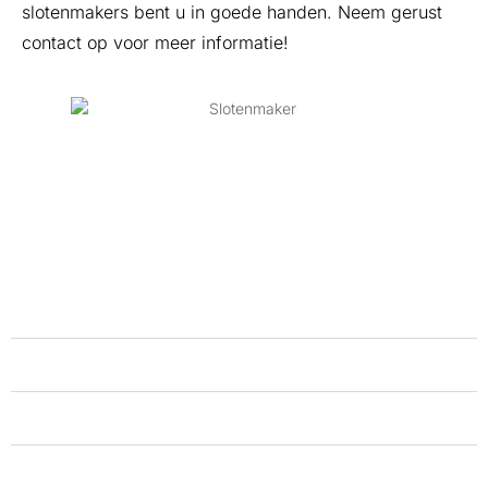
slotenmakers bent u in goede handen. Neem gerust
contact op voor meer informatie!
WANNEER SCHAKELT U EEN SLOTENMAKER?
Als uw Sleutel binnen vergeten?
Als Defect slot of sloten die klemmen in Steenwijk
Sleutel zit vast in slots?
Sleutel afgebroken in het slot?