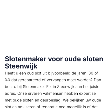
uw situatie nodig is. Daarna plaatsen wij de
veiligheidssloten volgens alle voorschriften, zodat u
verzekerd bent van de beste kwaliteit. Voor advies op
maat en het vakkundig plaatsen van inbraakwerende
SKG sloten bent u bij Slotenmaker Steenwijk aan het
juiste adres.
Slotenmaker voor oude sloten
Steenwijk
Heeft u een oud slot uit bijvoorbeeld de jaren ’30 of
’40 dat gerepareerd of vervangen moet worden? Dan
bent u bij Slotenmaker Fix in Steenwijk aan het juiste
adres. Onze ervaren vakmensen hebben expertise
met oude sloten en deurbeslag. We bekijken uw oude
slot en adviseren of reparatie nog mogelijk is of dat