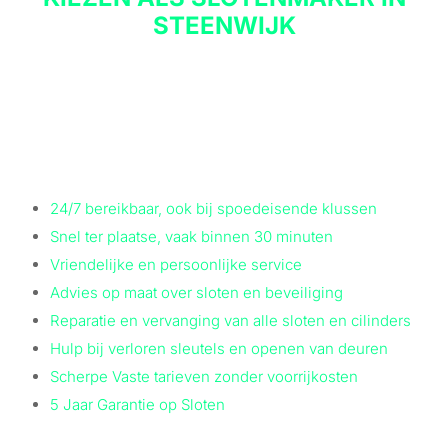
STEENWIJK
Waarom zou je kiezen voor Sloten Fix ? Wij zijn de specialist
op het gebied van sloten in de regio Steenwijk. Met
jarenlange ervaring weten onze vakkundige slotenmakers
precies wat ze doen en staan altijd voor je klaar.
Enkele
redenen om voor Sloten Fix te kiezen:
24/7 bereikbaar, ook bij spoedeisende klussen
Snel ter plaatse, vaak binnen 30 minuten
Vriendelijke en persoonlijke service
Advies op maat over sloten en beveiliging
Reparatie en vervanging van alle sloten en cilinders
Hulp bij verloren sleutels en openen van deuren
Scherpe Vaste tarieven zonder voorrijkosten
5 Jaar Garantie op Sloten
Kwaliteit en deskundigheid staan bij ons voorop. Ben je op