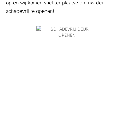
op en wij komen snel ter plaatse om uw deur
schadevrij te openen!
INBRAAKBEVEILIGING
STEENWIJK
Wilt u uw huis beter beveiligen tegen inbraak?
Slotenmaker Steenwijk helpt u graag! Onze vakkundige
slotenmakers adviseren u over de beste sloten,
deurbeslag en andere maatregelen om inbraak te
voorkomen. We installeren inbraakwerend hang- en
sluitwerk van hoge kwaliteit, zodat u veilig kunt wonen.
Ook inspecteren we uw sloten en deuren en brengen
zwakke plekken in kaart. Met ons advies en diensten