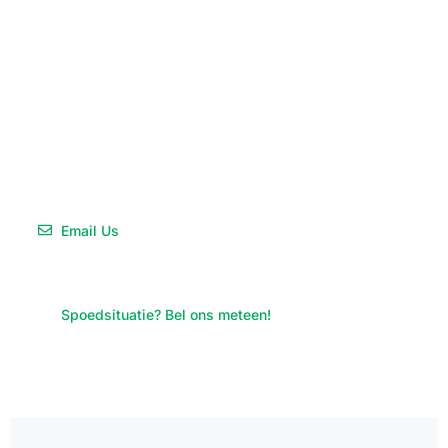
SLOTENMAKER STEENWIJK
Mocht u vragen hebben over onze slotenmaker diensten,
aarzel dan niet om het onderstaande contactformulier in
te vullen. We zullen ons best doen om zo snel mogelijk
contact met u op te nemen
Email Us
info@slotenfix.nl
Spoedsituatie? Bel ons meteen!
0521-783 002