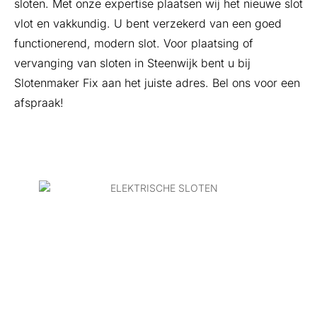
sloten. Met onze expertise plaatsen wij het nieuwe slot
vlot en vakkundig. U bent verzekerd van een goed
functionerend, modern slot. Voor plaatsing of
vervanging van sloten in Steenwijk bent u bij
Slotenmaker Fix aan het juiste adres. Bel ons voor een
afspraak!
ELEKTRISCHE SLOTEN
Op zoek naar elektrische sloten voor uw woning
in Steenwijk? Slotenmaker Fix adviseert en
plaatst elektrische sloten van hoge kwaliteit.
Elektrische sloten werken eenvoudig met een
druk op de knop of handige afstandsbediening.
Zeer handig en comfortabel. Onze vakmensen