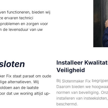
ven functioneren, bieden wij
e ervaren technici
le problemen en zorgen voor
 om de levensduur van uw
sloten
Installeer Kwalita
Veiligheid
ker Fix staat paraat om oude
Bij
begrijpen
Slotenmaker Fix
ige alternatieven. Wij
Daarom bieden we hoogwaard
oldoen aan de laatste
normen van beveiliging. Onz
or dat uw woning altijd up-
installeren van insteekslo
beschermd.