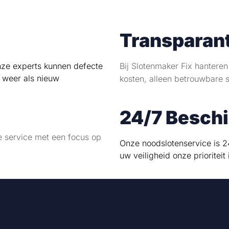
Transparant
Onze experts kunnen defecte
Bij Slotenmaker Fix hanteren
t weer als nieuw
kosten, alleen betrouwbare s
24/7 Besch
 service met een focus op
Onze noodslotenservice is 
uw veiligheid onze prioriteit 