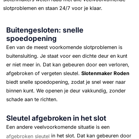
slotproblemen en staan 24/7 voor je klaar.
Buitengesloten: snelle
spoedopening
Een van de meest voorkomende slotproblemen is
buitensluiting. Je staat voor een dichte deur en kunt
er niet meer in. Dat kan gebeuren door een verloren,
afgebroken of vergeten sleutel.
Slotenmaker Roden
biedt snelle spoedopening, zodat je snel weer naar
binnen kunt. We openen je deur vakkundig, zonder
schade aan te richten.
Sleutel afgebroken in het slot
Een andere veelvoorkomende situatie is een
in het slot. Dat kan gebeuren door
afgebroken sleutel