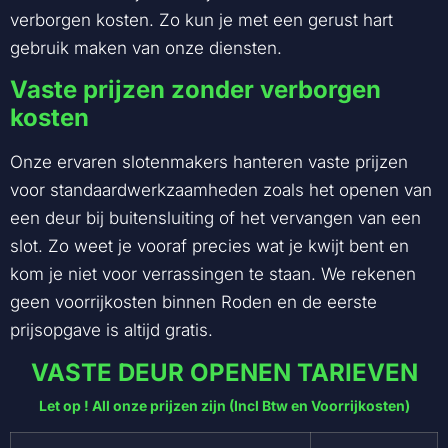
verborgen kosten. Zo kun je met een gerust hart
gebruik maken van onze diensten.
Vaste prijzen zonder verborgen
kosten
Onze ervaren slotenmakers hanteren vaste prijzen
voor standaardwerkzaamheden zoals het openen van
een deur bij buitensluiting of het vervangen van een
slot. Zo weet je vooraf precies wat je kwijt bent en
kom je niet voor verrassingen te staan. We rekenen
geen voorrijkosten binnen Roden en de eerste
prijsopgave is altijd gratis.
VASTE DEUR OPENEN TARIEVEN
Let op ! All onze prijzen zijn (Incl Btw en Voorrijkosten)