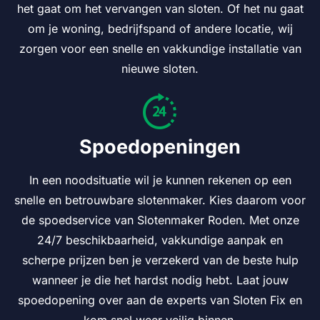
het gaat om het vervangen van sloten. Of het nu gaat
om je woning, bedrijfspand of andere locatie, wij
zorgen voor een snelle en vakkundige installatie van
nieuwe sloten.
Spoedopeningen
In een noodsituatie wil je kunnen rekenen op een
snelle en betrouwbare slotenmaker. Kies daarom voor
de spoedservice van Slotenmaker Roden. Met onze
24/7 beschikbaarheid, vakkundige aanpak en
scherpe prijzen ben je verzekerd van de beste hulp
wanneer je die het hardst nodig hebt. Laat jouw
spoedopening over aan de experts van Sloten Fix en
kom snel weer veilig binnen.