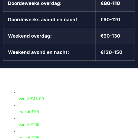
Doordeweeks overdag:
€80-110
Doordeweeks avond en nacht
€90-120
Weekend overdag:
€90-130
Weekend avond en nacht:
€120-150
SLOTEN VERVANGEN
Standaard Cilinderslot Vervangen:
Vanaf €45.99
keurmerk Skg 2 en Skg 3 Cilindersloten
Vanaf €65
Veiligheidsslot Oplegslot Vervangen:
Vanaf €105
Meerpuntsslot Vervangen:
Vanaf €190