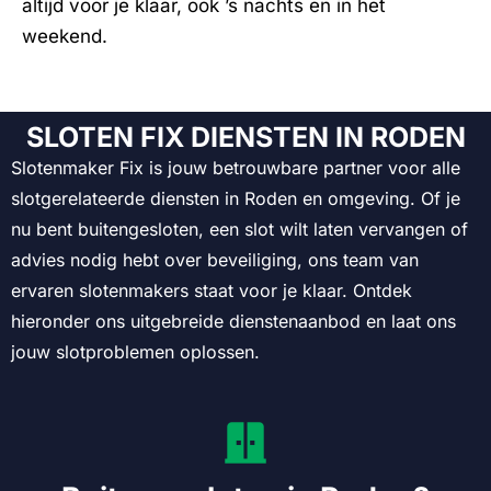
altijd voor je klaar, ook ’s nachts en in het
weekend.
SLOTEN FIX DIENSTEN IN RODEN
Slotenmaker Fix is jouw betrouwbare partner voor alle
slotgerelateerde diensten in Roden en omgeving. Of je
nu bent buitengesloten, een slot wilt laten vervangen of
advies nodig hebt over beveiliging, ons team van
ervaren slotenmakers staat voor je klaar. Ontdek
hieronder ons uitgebreide dienstenaanbod en laat ons
jouw slotproblemen oplossen.