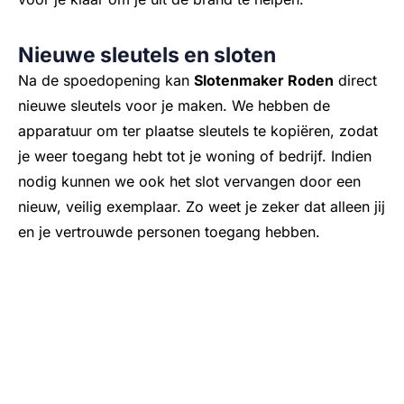
Nieuwe sleutels en sloten
Na de spoedopening kan
Slotenmaker Roden
direct
nieuwe sleutels voor je maken. We hebben de
apparatuur om ter plaatse sleutels te kopiëren, zodat
je weer toegang hebt tot je woning of bedrijf. Indien
nodig kunnen we ook het slot vervangen door een
nieuw, veilig exemplaar. Zo weet je zeker dat alleen jij
en je vertrouwde personen toegang hebben.
ERVAREN SLOTENMAKER VOOR
BEDRIJVEN IN RODEN
Als ondernemer in Roden wilt u er zeker van zijn dat uw
bedrijfspand goed beveiligd is. U heeft een betrouwbare
slotenmaker nodig die uw veiligheid serieus neemt.