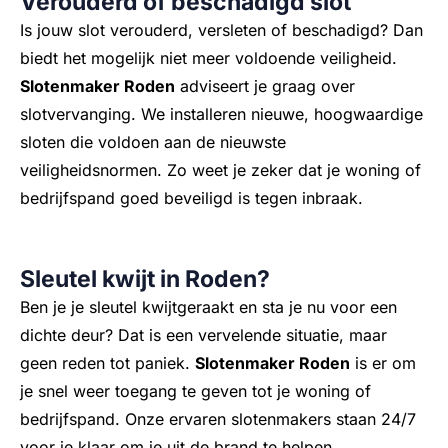
Verouderd of beschadigd slot
Is jouw slot verouderd, versleten of beschadigd? Dan
biedt het mogelijk niet meer voldoende veiligheid.
Slotenmaker Roden
adviseert je graag over
slotvervanging. We installeren nieuwe, hoogwaardige
sloten die voldoen aan de nieuwste
veiligheidsnormen. Zo weet je zeker dat je woning of
bedrijfspand goed beveiligd is tegen inbraak.
Sleutel kwijt in Roden?
Ben je je sleutel kwijtgeraakt en sta je nu voor een
dichte deur? Dat is een vervelende situatie, maar
geen reden tot paniek.
Slotenmaker Roden
is er om
je snel weer toegang te geven tot je woning of
bedrijfspand. Onze ervaren slotenmakers staan 24/7
voor je klaar om je uit de brand te helpen.