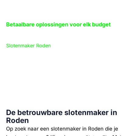
veiligheid, adviseren we je om sloten te vervangen of
extra beveiligingsmaatregelen te nemen.
Betaalbare oplossingen voor elk budget
Of je nu een particulier bent of een bedrijf,
Slotenmaker Roden
biedt betaalbare oplossingen voor
elk budget. We werken met sloten en
beveiligingsproducten van verschillende prijsklassen,
zodat er altijd een optie is die bij jouw financiële
mogelijkheden past. Onze slotenmakers denken graag
met je mee om een passende oplossing te vinden.
De betrouwbare slotenmaker in
Roden
Op zoek naar een slotenmaker in Roden die je