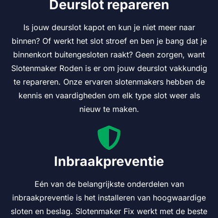
Deurslot repareren
Is jouw deurslot kapot en kun je niet meer naar
binnen? Of werkt het slot stroef en ben je bang dat je
binnenkort buitengesloten raakt? Geen zorgen, want
Slotenmaker Roden is er om jouw deurslot vakkundig
te repareren. Onze ervaren slotenmakers hebben de
kennis en vaardigheden om elk type slot weer als
nieuw te maken.
Inbraakpreventie
Eén van de belangrijkste onderdelen van
inbraakpreventie is het installeren van hoogwaardige
sloten en beslag. Slotenmaker Fix werkt met de beste