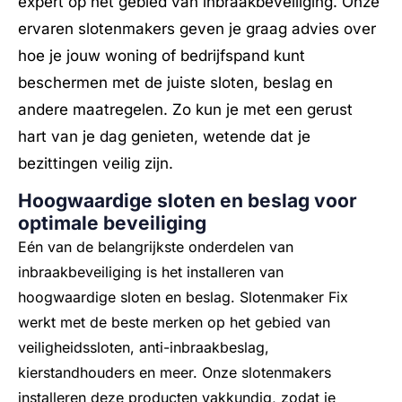
expert op het gebied van inbraakbeveiliging. Onze
ervaren slotenmakers geven je graag advies over
hoe je jouw woning of bedrijfspand kunt
beschermen met de juiste sloten, beslag en
andere maatregelen. Zo kun je met een gerust
hart van je dag genieten, wetende dat je
bezittingen veilig zijn.
Hoogwaardige sloten en beslag voor
optimale beveiliging
Eén van de belangrijkste onderdelen van
inbraakbeveiliging is het installeren van
hoogwaardige sloten en beslag. Slotenmaker Fix
werkt met de beste merken op het gebied van
veiligheidssloten, anti-inbraakbeslag,
kierstandhouders en meer. Onze slotenmakers
installeren deze producten vakkundig, zodat je