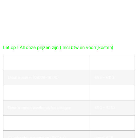
vooral voor dringende klussen. Bij Fix Slots Slotenmaker
Schoonebeek hebben we onredelijk geprijsde tarieven. U betaalt
voor het geleverde werk, er zijn geen verborgen kosten. Als een
erkend slotenmakersbedrijf met een goede reputatie, bieden we
realistische prijzen en duidelijke voorwaarden. Vertrouw op onze
expertise voor al uw slotklussen!
Let op ! All onze prijzen zijn ( Incl btw en voorrijkosten)
Dienst
Prijs (incl. BTW)
Deur openen (08:00-18:00)
€85 – €110
Deur openen (18:00-08:00)
€90 – €130
Deur openen weekend/feestdagen
€90 – €150
Cilinderslot vervangen (standaard)
vanaf €45
Cilinderslot vervangen (SKG**)
vanaf €65