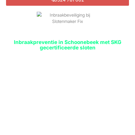
Inbraakpreventie in Schoonebeek met SKG
gecertificeerde sloten
Door inbraakpreventie in Schoonebeek met SKG
gecertificeerde sloten te kiezen beschermt u
niet alleen uw huis, maar ook uzelf.
Inbraakpreventie in Schoonebeek met SKG
gecertificeerde sloten zijn inbraak en
schaadeffecten van inbraak te minimaliseren,
zodat u en uw gezin en huis veilig zijn. Dit geeft u
ook veiligere, thuiswerk mogelijkheden.
Inbraakpreventie in Schoonebeek met SKG
gecertificeerde sloten zijn bij Schoonebeek