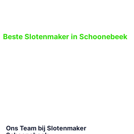
is om uw slotenmakersopdracht uit te voeren. Onze
slotenmakers zijn eerlijk, stipt en bieden de
gegarandeerde service. U kunt op ons rekenen!
Beste Slotenmaker in Schoonebeek
Op zoek naar de beste slotenmaker service in
Schoonebeek ? Je bent op de juiste plek met
Slotenspecialist Fix! Al vele jaren zijn wij de
slotenmakerspecialisten in de omgeving van Drenthe.
We hebben een uitstekende reputatie opgebouwd
voor onze service en expertise. We zijn gemotiveerd
om de beste service te blijven leveren, vooral met de
feedback die we van onze klanten ontvangen!
Ons Team bij Slotenmaker