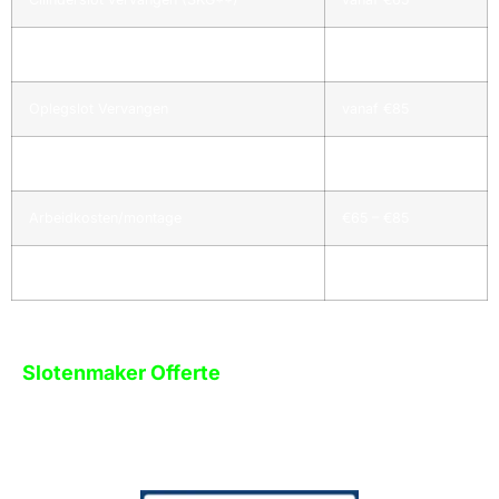
Cilinderslot vervangen (SKG***)
vanaf €85
Oplegslot Vervangen
vanaf €85
Meerpuntsslot repareren/vervangen
vanaf €190
Arbeidkosten/montage
€65 – €85
Voorrijkosten
Geen
Slotenmaker Offerte
Wij hebben duidelijke slotenmaker offertes. Dit maakt het
makkelijk om het te begrijpen. Voordat het werk begint, weet u
precies wat u moet verwachten en wat het gaat kosten.