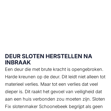
slotenvoorziening ook voor een menselijke prijs
te krijgen! Schoonebeek sloten hebben ook
gratis inbraakpreventie van gebouwen. U
ontvangt een inbraakpreventie advies en
inbraakpreventieadvies gratis voor de
inbraakpreventie van gebouwen.
DEUR SLOTEN HERSTELLEN NA
INBRAAK
Een deur die met brute kracht is opengebroken.
Harde kreunen op de deur. Dit leidt niet alleen tot
materieel verlies. Maar tot een verlies dat veel
dieper is. Dit raakt het gevoel van veiligheid dat
aan een huis verbonden zou moeten zijn. Sloten
Fix slotenmaker Schoonebeek begrijpt als geen