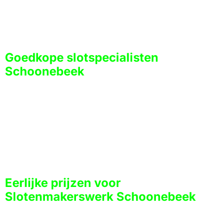
KOSTEN SLOTENMAKER
Schoonebeek
Goedkope slotspecialisten
Schoonebeek
Bij ons hoeft u geen koninklijk bedrag te betalen voor een
slotenmaker. Slotenmaker Schoonebeek biedt eerlijke prijzen voor
slotenmakerwerk zonder verborgen kosten. U betaalt voor het
daadwerkelijk uitgevoerde werk. Bij ons zijn er geen verrassingen.
Voor elke slotklus informeren we u van tevoren over de prijs, zodat
u weet hoeveel u moet betalen. Goede service is niet duur. Bel ons
gewoon voor een prijs binnen handbereik en we geven u een
duidelijke schatting!
Eerlijke prijzen voor
Slotenmakerswerk Schoonebeek
Helaas vragen sommige slotenmakers belachelijk hoge prijzen,