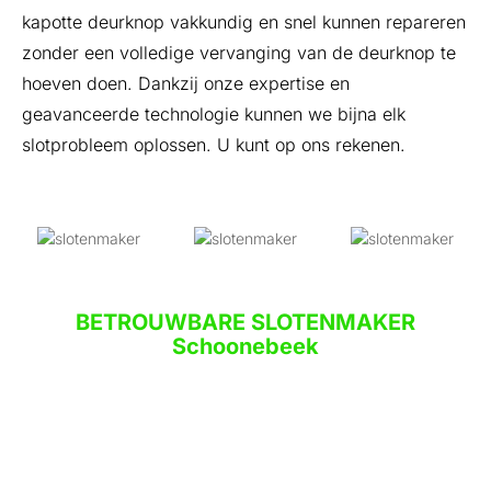
kapotte deurknop vakkundig en snel kunnen repareren
zonder een volledige vervanging van de deurknop te
hoeven doen. Dankzij onze expertise en
geavanceerde technologie kunnen we bijna elk
slotprobleem oplossen. U kunt op ons rekenen.
BETROUWBARE SLOTENMAKER
Schoonebeek
Wij zijn nummer één in de branche als het gaat om
kwaliteit en service. Onze gecertificeerde
professionals zijn meesters in hun vak en u kunt op
hun beleid vertrouwen. Wij houden ons aan de
richtlijnen van het bedrijf en nemen de tijd die nodig