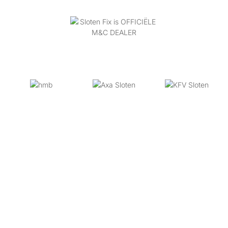
Sloten Vervangen 24/7
Bereikbaar Voor Al Uw
Slotproblemen
Heeft u een slotenmaker nodig? Slotenmaker Fix
24/7 staat dag en nacht voor u klaar! Bel ons