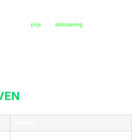
rk. Dit is de
voor
bij buitensluiting,
prijs
slotopening
nze expertise en moderne apparatuur helpen wij u snel
tarieven. U betaalt alleen voor de werkzaamheden, geen
rden. Vertrouw op onze vakbekwaamheid voor al uw
VEN
€80-110
€90-120