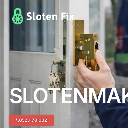
SLOTENMA
0523-781002