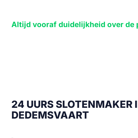
Altijd vooraf duidelijkheid over de 
Ook bij spoedgevallen in de nacht of het weekend ge
verrassingen te staan en kunt u met een gerust hart g
24 UURS SLOTENMAKER 
DEDEMSVAART