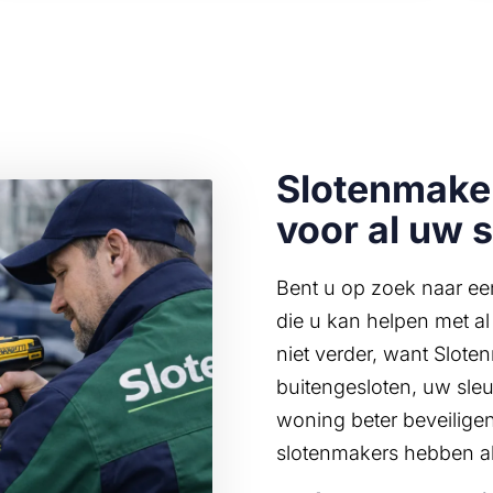
Slotenmake
voor al uw 
Bent u op zoek naar ee
die u kan helpen met a
niet verder, want Sloten
buitengesloten, uw sleut
woning beter beveilige
slotenmakers hebben al