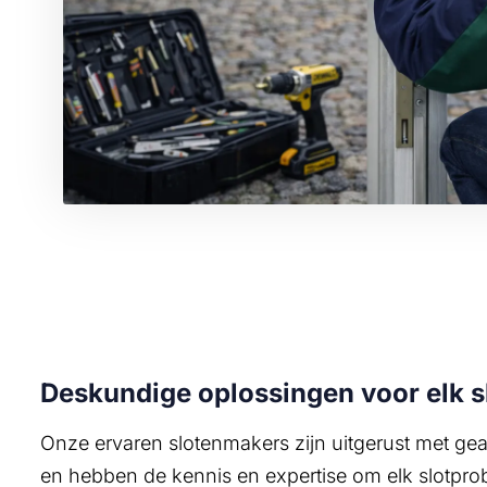
Deskundige oplossingen voor elk 
Onze ervaren slotenmakers zijn uitgerust met g
en hebben de kennis en expertise om elk slotprob