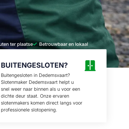
ten ter plaatse
Betrouwbaar en lokaal
BUITENGESLOTEN?
Buitengesloten in Dedemsvaart?
Slotenmaker Dedemsvaart helpt u
snel weer naar binnen als u voor een
dichte deur staat. Onze ervaren
slotenmakers komen direct langs voor
professionele slotopening.