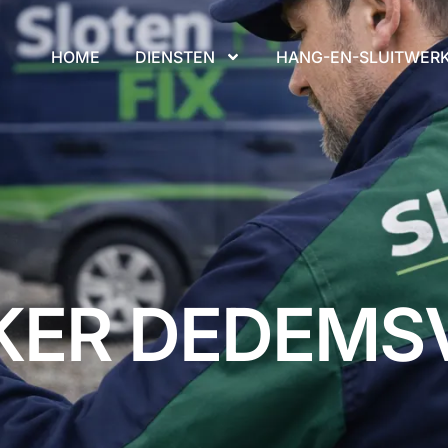
HOME
DIENSTEN
HANG-EN-SLUITWER
KER DEDEMS