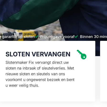
g garantie op sloten
Prijsopgave vooraf
Binnen 30 minu
SLOTEN VERVANGEN
Slotenmaker Fix vervangt direct uw
sloten na inbraak of sleutelverlies. Met
nieuwe sloten en sleutels van ons
voorkomt u ongewenst bezoek en bent
u weer veilig thuis.