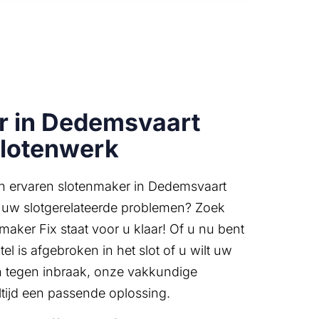
r in Dedemsvaart
slotenwerk
n ervaren slotenmaker in Dedemsvaart
l uw slotgerelateerde problemen? Zoek
maker Fix staat voor u klaar! Of u nu bent
el is afgebroken in het slot of u wilt uw
n tegen inbraak, onze vakkundige
tijd een passende oplossing.