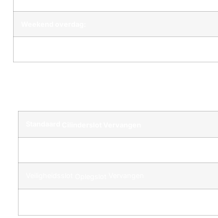
Weekend overdag:
Weekend avond en nacht:
SLOTEN VERVANG
Standaard
Cilinderslot
Vervangen
keurmerk Skg 2 en Skg 3 Cilindersloten
Veiligheidsslot
Vervangen
Oplegslot
Vervangen
Meerpuntsslot