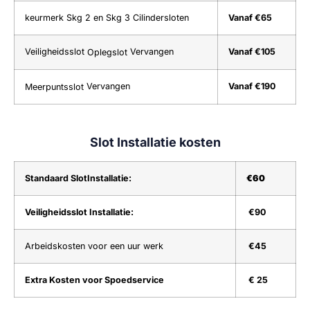
keurmerk Skg 2 en Skg 3 Cilindersloten
Vanaf €65
Veiligheidsslot
Vervangen
Vanaf €105
Oplegslot
Vervangen
Vanaf €190
Meerpuntsslot
Slot Installatie kosten
Standaard SlotInstallatie:
€60
Veiligheidsslot Installatie:
€90
Arbeidskosten voor een uur werk
€45
Extra Kosten voor Spoedservice
€ 25