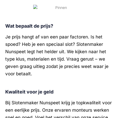
Wat bepaalt de prijs?
Je prijs hangt af van een paar factoren. Is het
spoed? Heb je een speciaal slot? Slotenmaker
Nunspeet legt het helder uit. We kijken naar het
type klus, materialen en tijd. Vraag gerust – we
geven graag uitleg zodat je precies weet waar je
voor betaalt.
Kwaliteit voor je geld
Bij Slotenmaker Nunspeet krijg je topkwaliteit voor
een eerlijke prijs. Onze ervaren monteurs werken
snel en goed. Voel het verschil van onze service