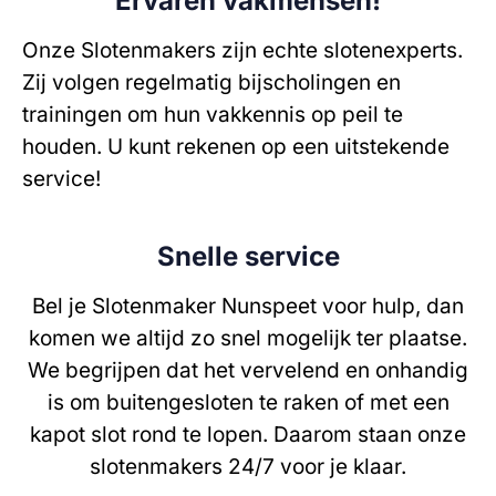
Ervaren vakmensen!
Onze Slotenmakers zijn echte slotenexperts.
Zij volgen regelmatig bijscholingen en
trainingen om hun vakkennis op peil te
houden. U kunt rekenen op een uitstekende
service!
Snelle service
Bel je Slotenmaker Nunspeet voor hulp, dan
komen we altijd zo snel mogelijk ter plaatse.
We begrijpen dat het vervelend en onhandig
is om buitengesloten te raken of met een
kapot slot rond te lopen. Daarom staan onze
slotenmakers 24/7 voor je klaar.