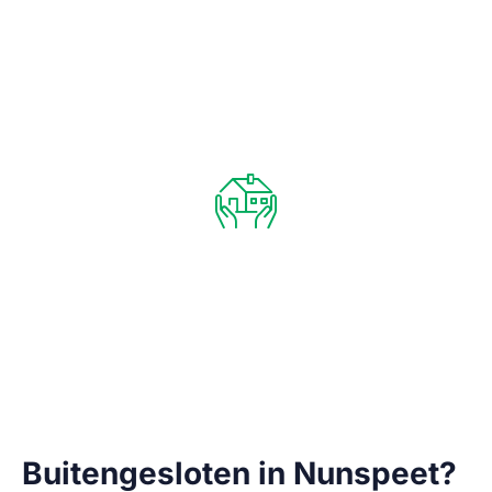
Snelle slotreparatie ter plekke! Haperende sloten?
Onze experts lossen het meteen op. Handig en
efficiënt, we repareren waar mogelijk direct aan huis.
Bespaar tijd en geld met onze lokale service.
Inbraakpreventie
Wij zijn expert in inbraakpreventie. We versterken uw
huis met veilige sloten en slimme tips. Laat inbrekers
geen kans! Gratis advies en snelle installatie van
inbraakwerende oplossingen. Bescherm uw thuis nu.
Buitengesloten in Nunspeet?