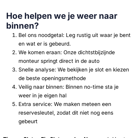
Hoe helpen we je weer naar
binnen?
Bel ons noodgetal: Leg rustig uit waar je bent
en wat er is gebeurd.
We komen eraan: Onze dichtstbijzijnde
monteur springt direct in de auto
Snelle analyse: We bekijken je slot en kiezen
de beste openingsmethode
Veilig naar binnen: Binnen no-time sta je
weer in je eigen hal
Extra service: We maken meteen een
reservesleutel, zodat dit niet nog eens
gebeurt