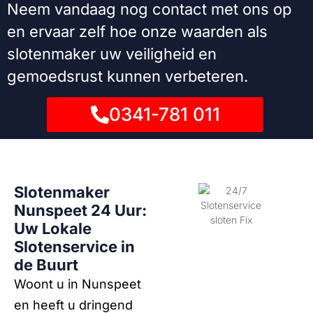
Neem vandaag nog contact met ons op
en ervaar zelf hoe onze waarden als
slotenmaker uw veiligheid en
gemoedsrust kunnen verbeteren.
0341-781 011
Slotenmaker
Nunspeet 24 Uur:
Uw Lokale
Slotenservice in
de Buurt
Woont u in Nunspeet
en heeft u dringend