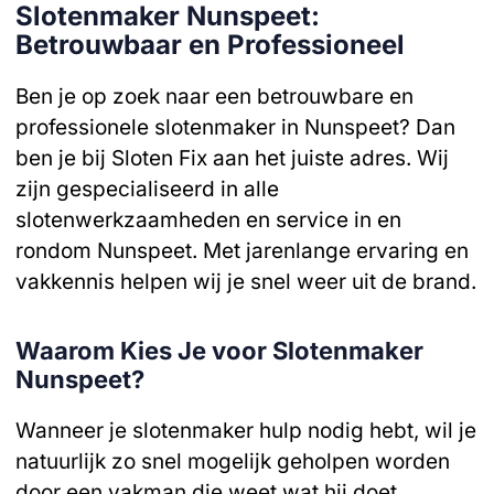
Slotenmaker Nunspeet:
Betrouwbaar en Professioneel
Ben je op zoek naar een betrouwbare en
professionele slotenmaker in Nunspeet? Dan
ben je bij Sloten Fix aan het juiste adres. Wij
zijn gespecialiseerd in alle
slotenwerkzaamheden en service in en
rondom Nunspeet. Met jarenlange ervaring en
vakkennis helpen wij je snel weer uit de brand.
Waarom Kies Je voor Slotenmaker
Nunspeet?
Wanneer je slotenmaker hulp nodig hebt, wil je
natuurlijk zo snel mogelijk geholpen worden
door een vakman die weet wat hij doet.