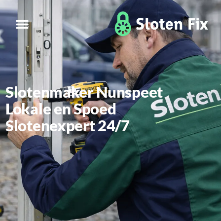
HANG-EN-SLUITWERK
Slotenmaker Nunspeet
Lokale en Spoed
Slotenexpert 24/7