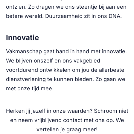
ontzien. Zo dragen we ons steentje bij aan een
betere wereld. Duurzaamheid zit in ons DNA.
Innovatie
Vakmanschap gaat hand in hand met innovatie.
We blijven onszelf en ons vakgebied
voortdurend ontwikkelen om jou de allerbeste
dienstverlening te kunnen bieden. Zo gaan we
met onze tijd mee.
Herken jij jezelf in onze waarden? Schroom niet
en neem vrijblijvend contact met ons op. We
vertellen je graag meer!