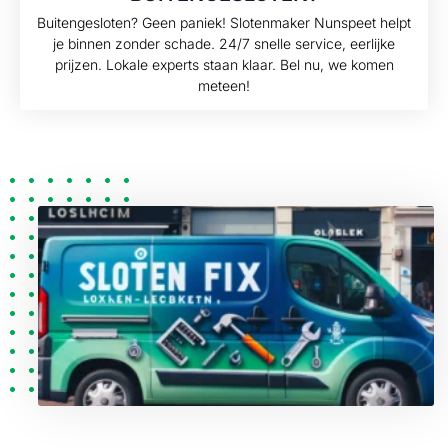
Buitengesloten? Geen paniek! Slotenmaker Nunspeet helpt
je binnen zonder schade. 24/7 snelle service, eerlijke
prijzen. Lokale experts staan klaar. Bel nu, we komen
meteen!