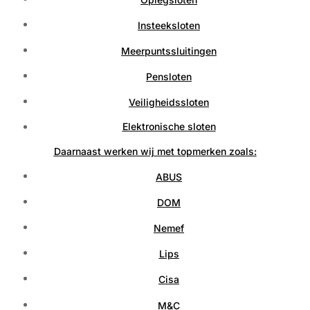
Insteeksloten
Meerpuntssluitingen
Pensloten
Veiligheidssloten
Elektronische sloten
Daarnaast werken wij met topmerken zoals:
ABUS
DOM
Nemef
Lips
Cisa
M&C