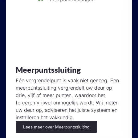
Meerpuntssluiting
Eén vergrendelpunt is vaak niet genoeg. Een
meerpuntssluiting vergrendelt uw deur op
drie, vijf of meer punten, waardoor het
forceren vrijwel onmogelijk wordt. Wij meten
uw deur op, adviseren het juiste systeem en
installeren het vakkundig.
Lees meer over Meerpuntssluiting