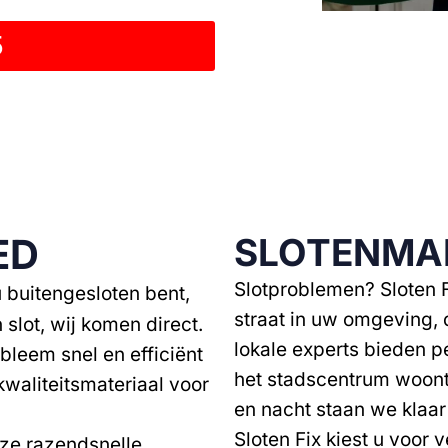
5
ED
SLOTENMAK
Slotproblemen? Sloten Fi
u buitengesloten bent,
straat in uw omgeving, 
slot, wij komen direct.
lokale experts bieden p
leem snel en efficiënt
het stadscentrum woont o
waliteitsmateriaal voor
en nacht staan we klaar
Sloten Fix kiest u voo
nze razendsnelle,