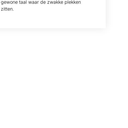
gewone taal waar de zwakke plekken
zitten.