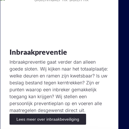
Inbraakpreventie
Inbraakpreventie gaat verder dan alleen
goede sloten. Wij kijken naar het totaalplaatje:
welke deuren en ramen zijn kwetsbaar? Is uw
beslag bestand tegen kerntrekken? Zijn er
punten waarop een inbreker gemakkelijk
toegang kan krijgen? Wij stellen een
persoonlijk preventieplan op en voeren alle
maatregelen desgewenst direct uit.
Lees meer over inbraakbeveiliging