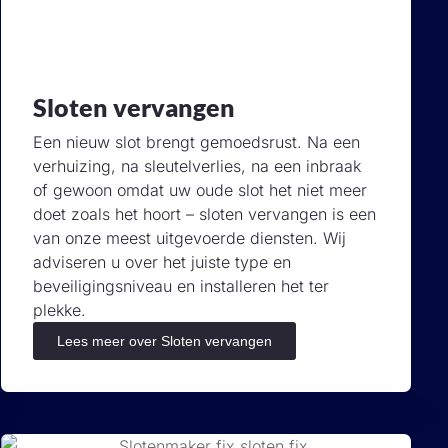
Sloten vervangen
Een nieuw slot brengt gemoedsrust. Na een
verhuizing, na sleutelverlies, na een inbraak
of gewoon omdat uw oude slot het niet meer
doet zoals het hoort – sloten vervangen is een
van onze meest uitgevoerde diensten. Wij
adviseren u over het juiste type en
beveiligingsniveau en installeren het ter
plekke.
Lees meer over Sloten vervangen