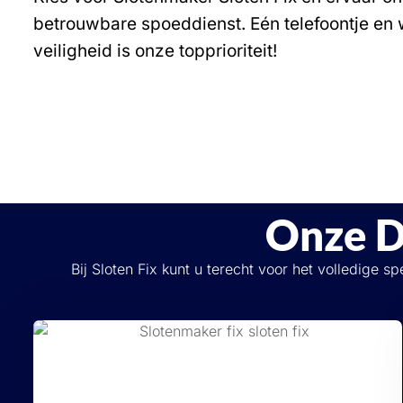
betrouwbare spoeddienst. Eén telefoontje en
veiligheid is onze topprioriteit!
Onze D
Bij Sloten Fix kunt u terecht voor het volledige 