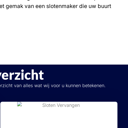
het gemak van een slotenmaker die uw buurt
erzicht
erzicht van alles wat wij voor u kunnen betekenen.