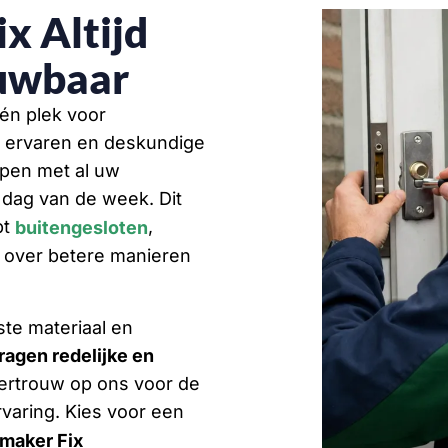
x Altijd
ouwbaar
én plek voor
e ervaren en deskundige
lpen met al uw
 dag van de week. Dit
bt
,
buitengesloten
 over betere manieren
te materiaal en
ragen redelijke en
ertrouw op ons voor de
rvaring. Kies voor een
maker Fix