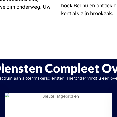
hoek
Bel nu en ontdek 
 we zijn onderweg. Uw
kent als zijn broekzak.
iensten Compleet Ov
spectrum aan slotenmakersdiensten. Hieronder vindt u een ov