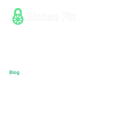
Blog
5 Tips om Je
Tegen Inbre