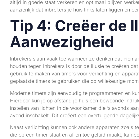
altijd in goede staat verkeren en optimaal blijven wer
aanzienlijk dat inbrekers je huis links laten liggen en een
Tip 4: Creëer de I
Aanwezigheid
Inbrekers slaan vaak toe wanneer ze denken dat niemand 
houden tegen inbrekers is door de illusie te creëren da
gebruik te maken van timers voor verlichting en appara
geplaatste timers te gebruiken die op willekeurige momen
Moderne timers zijn eenvoudig te programmeren en ku
Hierdoor kun je op afstand je huis een bewoonde indruk
instellen van lichten in de woonkamer die ’s avonds aa
avond inschakelt. Dit creëert een overtuigende dagelijks
Naast verlichting kunnen ook andere apparaten zoals tel
die op een timer staat en af en toe geluid maakt, kan e