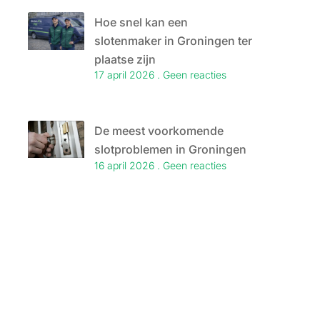
Hoe snel kan een
slotenmaker in Groningen ter
plaatse zijn
17 april 2026
Geen reacties
De meest voorkomende
slotproblemen in Groningen
16 april 2026
Geen reacties