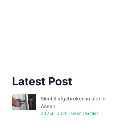
Latest Post
Sleutel afgebroken in slot in
Assen
23 april 2026
Geen reacties