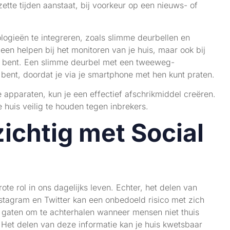
ette tijden aanstaat, bij voorkeur op een nieuws- of
logieën te integreren, zoals slimme deurbellen en
een helpen bij het monitoren van je huis, maar ook bij
is bent. Een slimme deurbel met een tweeweg-
s bent, doordat je via je smartphone met hen kunt praten.
apparaten, kun je een effectief afschrikmiddel creëren.
 huis veilig te houden tegen inbrekers.
ichtig met Social
rote rol in ons dagelijks leven. Echter, het delen van
nstagram en Twitter kan een onbedoeld risico met zich
 gaten om te achterhalen wanneer mensen niet thuis
. Het delen van deze informatie kan je huis kwetsbaar