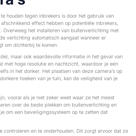
 te houden tegen inbrekers is door het gebruik van
n afschrikkend effect hebben op potentiële inbrekers,
g. Overweeg het installeren van buitenverlichting met
e verlichting automatisch aangaat wanneer er
t om dichterbij te komen.
ddel, maar ook waardevolle informatie in het geval van
st met hoge resolutie en nachtzicht, waardoor je een
zelfs in het donker. Het plaatsen van deze camera’s op
 donkere hoeken van je tuin, kan de veiligheid van je
jn, vooral als je niet zeker weet waar ze het meest
iseren over de beste plekken om buitenverlichting en
t je om een beveiligingssysteem op te zetten dat
e controleren en te onderhouden. Dit zorgt ervoor dat ze